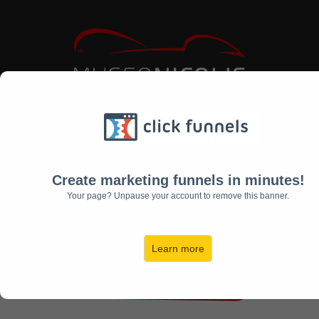
Vieni a scoprire le
Create marketing funnels in minutes!
collezioni del Museo
Your page? Unpause your account to remove this banner.
Nicolis!
Learn more
Acquista il biglietto!